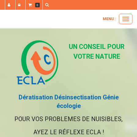
Panneau de gestion des cookies
0
MENU :
Ouvrir
le
menu
UN CONSEIL POUR
VOTRE NATURE
Dératisation Désinsectisation Génie
écologie
POUR VOS PROBLEMES DE NUISIBLES,
AYEZ LE RÉFLEXE ECLA !