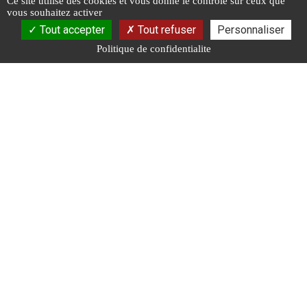
Ce site utilise des cookies et vous donne le controle sur ceux que
vous souhaitez activer
Prix : 17,50 €
Tout accepter
Tout refuser
Personnaliser
Politique de confidentialite
Top vente