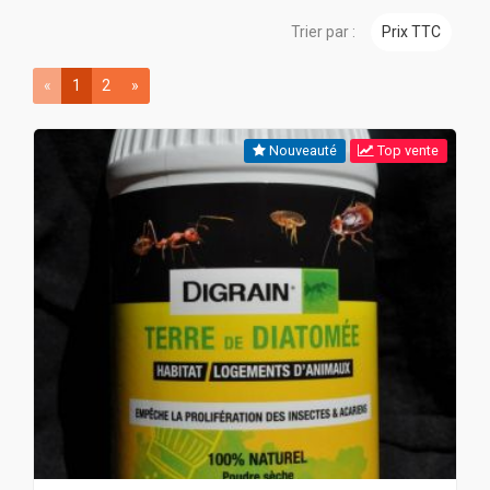
Trier par :
Prix TTC
«
1
2
»
Nouveauté
Top vente